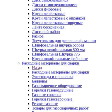
Диск самоклеящийся
Диски самосцепляющиеся
Диски фибровые
Круги лепестковые
Круги лепестковые с оправкой
Круги лепестковые торцевые
Лента бесконечная
Листовой набор
Разное
Треугольник для дельташлиф. машин
Шлифовальная шкурка особая
Шкурка шлифовальная 800 мм
Шлифовальная Шкурка 775
Круги шлифовальные фибровые
Расходные материалы для сварки
Назад
Расходные материалы для сварки
Электроды и проволока
Баллоны
Газосварочное оборудование
Горелки газовоздушные
Газовые горелки
Горелки газосварочные
Резаки газовые
Товары для газосварочных работ