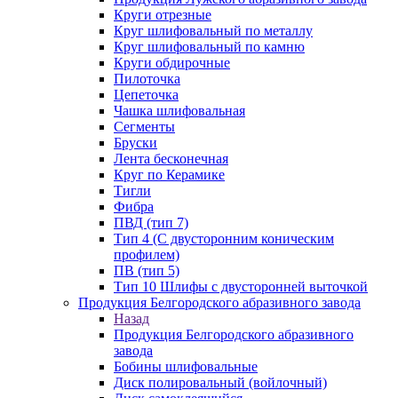
Круги отрезные
Круг шлифовальный по металлу
Круг шлифовальный по камню
Круги обдирочные
Пилоточка
Цепеточка
Чашка шлифовальная
Сегменты
Бруски
Лента бесконечная
Круг по Керамике
Тигли
Фибра
ПВД (тип 7)
Тип 4 (С двусторонним коническим
профилем)
ПВ (тип 5)
Тип 10 Шлифы с двусторонней выточкой
Продукция Белгородского абразивного завода
Назад
Продукция Белгородского абразивного
завода
Бобины шлифовальные
Диск полировальный (войлочный)