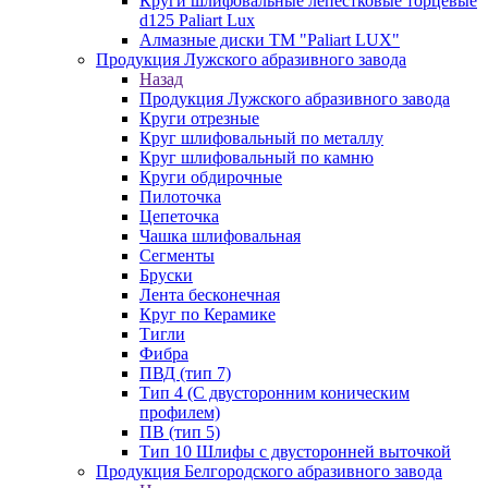
Круги шлифовальные лепестковые торцевые
d125 Paliart Lux
Алмазные диски ТМ "Paliart LUX"
Продукция Лужского абразивного завода
Назад
Продукция Лужского абразивного завода
Круги отрезные
Круг шлифовальный по металлу
Круг шлифовальный по камню
Круги обдирочные
Пилоточка
Цепеточка
Чашка шлифовальная
Сегменты
Бруски
Лента бесконечная
Круг по Керамике
Тигли
Фибра
ПВД (тип 7)
Тип 4 (С двусторонним коническим
профилем)
ПВ (тип 5)
Тип 10 Шлифы с двусторонней выточкой
Продукция Белгородского абразивного завода