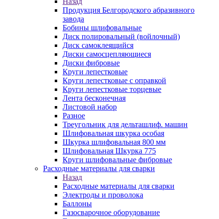
Назад
Продукция Белгородского абразивного
завода
Бобины шлифовальные
Диск полировальный (войлочный)
Диск самоклеящийся
Диски самосцепляющиеся
Диски фибровые
Круги лепестковые
Круги лепестковые с оправкой
Круги лепестковые торцевые
Лента бесконечная
Листовой набор
Разное
Треугольник для дельташлиф. машин
Шлифовальная шкурка особая
Шкурка шлифовальная 800 мм
Шлифовальная Шкурка 775
Круги шлифовальные фибровые
Расходные материалы для сварки
Назад
Расходные материалы для сварки
Электроды и проволока
Баллоны
Газосварочное оборудование