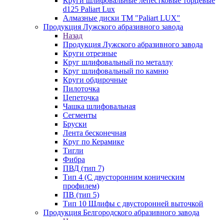
Круги шлифовальные лепестковые торцевые
d125 Paliart Lux
Алмазные диски ТМ "Paliart LUX"
Продукция Лужского абразивного завода
Назад
Продукция Лужского абразивного завода
Круги отрезные
Круг шлифовальный по металлу
Круг шлифовальный по камню
Круги обдирочные
Пилоточка
Цепеточка
Чашка шлифовальная
Сегменты
Бруски
Лента бесконечная
Круг по Керамике
Тигли
Фибра
ПВД (тип 7)
Тип 4 (С двусторонним коническим
профилем)
ПВ (тип 5)
Тип 10 Шлифы с двусторонней выточкой
Продукция Белгородского абразивного завода