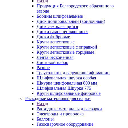
Назад
Продукция Белгородского абразивного
завода
Бобины шлифовальные
Диск полировальный (войлочный)
Диск самоклеящийся
Диски самосцепляющиеся
Диски фибровые
Круги лепестковые
Круги лепестковые с оправкой
Круги лепестковые торцевые
Лента бесконечная
Листовой набор
Разное
Треугольник для дельташлиф. машин
Шлифовальная шкурка особая
Шкурка шлифовальная 800 мм
Шлифовальная Шкурка 775
Круги шлифовальные фибровые
Расходные материалы для сварки
Назад
Расходные материалы для сварки
Электроды и проволока
Баллоны
Газосварочное оборудование