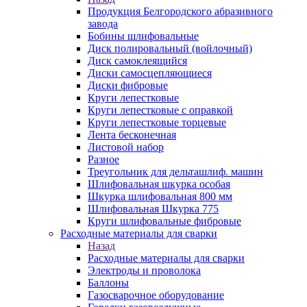
Продукция Белгородского абразивного
завода
Бобины шлифовальные
Диск полировальный (войлочный)
Диск самоклеящийся
Диски самосцепляющиеся
Диски фибровые
Круги лепестковые
Круги лепестковые с оправкой
Круги лепестковые торцевые
Лента бесконечная
Листовой набор
Разное
Треугольник для дельташлиф. машин
Шлифовальная шкурка особая
Шкурка шлифовальная 800 мм
Шлифовальная Шкурка 775
Круги шлифовальные фибровые
Расходные материалы для сварки
Назад
Расходные материалы для сварки
Электроды и проволока
Баллоны
Газосварочное оборудование