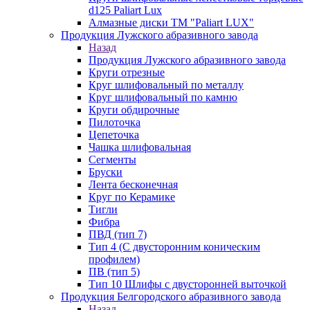
d125 Paliart Lux
Алмазные диски ТМ "Paliart LUX"
Продукция Лужского абразивного завода
Назад
Продукция Лужского абразивного завода
Круги отрезные
Круг шлифовальный по металлу
Круг шлифовальный по камню
Круги обдирочные
Пилоточка
Цепеточка
Чашка шлифовальная
Сегменты
Бруски
Лента бесконечная
Круг по Керамике
Тигли
Фибра
ПВД (тип 7)
Тип 4 (С двусторонним коническим
профилем)
ПВ (тип 5)
Тип 10 Шлифы с двусторонней выточкой
Продукция Белгородского абразивного завода
Назад