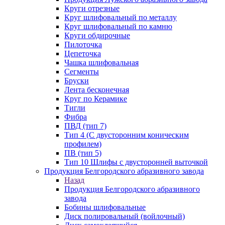
Круги отрезные
Круг шлифовальный по металлу
Круг шлифовальный по камню
Круги обдирочные
Пилоточка
Цепеточка
Чашка шлифовальная
Сегменты
Бруски
Лента бесконечная
Круг по Керамике
Тигли
Фибра
ПВД (тип 7)
Тип 4 (С двусторонним коническим
профилем)
ПВ (тип 5)
Тип 10 Шлифы с двусторонней выточкой
Продукция Белгородского абразивного завода
Назад
Продукция Белгородского абразивного
завода
Бобины шлифовальные
Диск полировальный (войлочный)