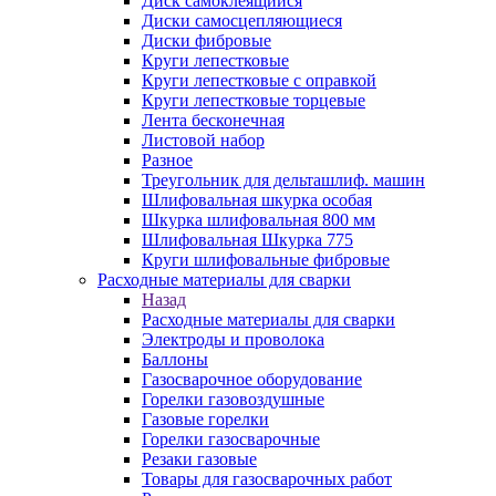
Диск самоклеящийся
Диски самосцепляющиеся
Диски фибровые
Круги лепестковые
Круги лепестковые с оправкой
Круги лепестковые торцевые
Лента бесконечная
Листовой набор
Разное
Треугольник для дельташлиф. машин
Шлифовальная шкурка особая
Шкурка шлифовальная 800 мм
Шлифовальная Шкурка 775
Круги шлифовальные фибровые
Расходные материалы для сварки
Назад
Расходные материалы для сварки
Электроды и проволока
Баллоны
Газосварочное оборудование
Горелки газовоздушные
Газовые горелки
Горелки газосварочные
Резаки газовые
Товары для газосварочных работ