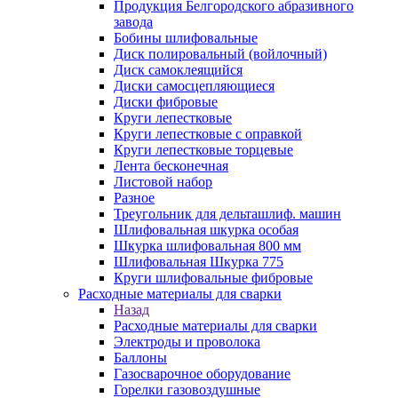
Продукция Белгородского абразивного
завода
Бобины шлифовальные
Диск полировальный (войлочный)
Диск самоклеящийся
Диски самосцепляющиеся
Диски фибровые
Круги лепестковые
Круги лепестковые с оправкой
Круги лепестковые торцевые
Лента бесконечная
Листовой набор
Разное
Треугольник для дельташлиф. машин
Шлифовальная шкурка особая
Шкурка шлифовальная 800 мм
Шлифовальная Шкурка 775
Круги шлифовальные фибровые
Расходные материалы для сварки
Назад
Расходные материалы для сварки
Электроды и проволока
Баллоны
Газосварочное оборудование
Горелки газовоздушные