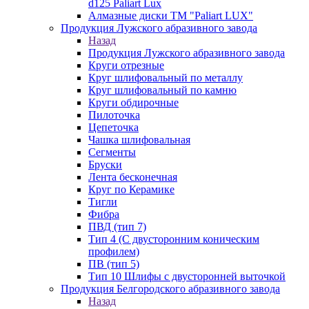
d125 Paliart Lux
Алмазные диски ТМ "Paliart LUX"
Продукция Лужского абразивного завода
Назад
Продукция Лужского абразивного завода
Круги отрезные
Круг шлифовальный по металлу
Круг шлифовальный по камню
Круги обдирочные
Пилоточка
Цепеточка
Чашка шлифовальная
Сегменты
Бруски
Лента бесконечная
Круг по Керамике
Тигли
Фибра
ПВД (тип 7)
Тип 4 (С двусторонним коническим
профилем)
ПВ (тип 5)
Тип 10 Шлифы с двусторонней выточкой
Продукция Белгородского абразивного завода
Назад