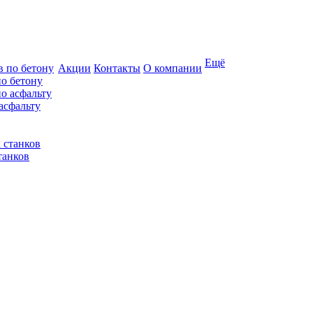
Ещё
Акции
Контакты
О компании
по бетону
асфальту
танков