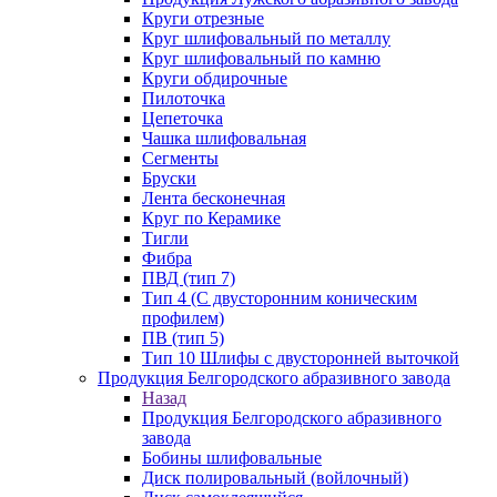
Круги отрезные
Круг шлифовальный по металлу
Круг шлифовальный по камню
Круги обдирочные
Пилоточка
Цепеточка
Чашка шлифовальная
Сегменты
Бруски
Лента бесконечная
Круг по Керамике
Тигли
Фибра
ПВД (тип 7)
Тип 4 (С двусторонним коническим
профилем)
ПВ (тип 5)
Тип 10 Шлифы с двусторонней выточкой
Продукция Белгородского абразивного завода
Назад
Продукция Белгородского абразивного
завода
Бобины шлифовальные
Диск полировальный (войлочный)