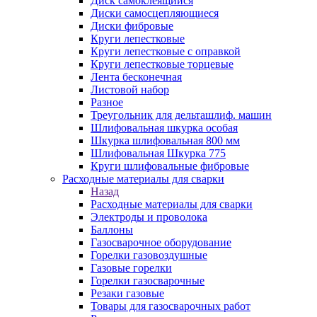
Диск самоклеящийся
Диски самосцепляющиеся
Диски фибровые
Круги лепестковые
Круги лепестковые с оправкой
Круги лепестковые торцевые
Лента бесконечная
Листовой набор
Разное
Треугольник для дельташлиф. машин
Шлифовальная шкурка особая
Шкурка шлифовальная 800 мм
Шлифовальная Шкурка 775
Круги шлифовальные фибровые
Расходные материалы для сварки
Назад
Расходные материалы для сварки
Электроды и проволока
Баллоны
Газосварочное оборудование
Горелки газовоздушные
Газовые горелки
Горелки газосварочные
Резаки газовые
Товары для газосварочных работ