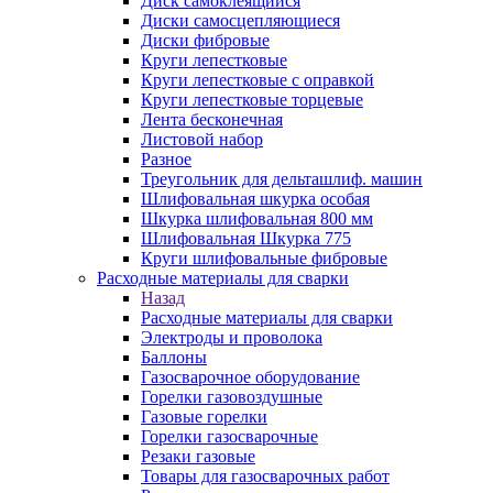
Диск самоклеящийся
Диски самосцепляющиеся
Диски фибровые
Круги лепестковые
Круги лепестковые с оправкой
Круги лепестковые торцевые
Лента бесконечная
Листовой набор
Разное
Треугольник для дельташлиф. машин
Шлифовальная шкурка особая
Шкурка шлифовальная 800 мм
Шлифовальная Шкурка 775
Круги шлифовальные фибровые
Расходные материалы для сварки
Назад
Расходные материалы для сварки
Электроды и проволока
Баллоны
Газосварочное оборудование
Горелки газовоздушные
Газовые горелки
Горелки газосварочные
Резаки газовые
Товары для газосварочных работ