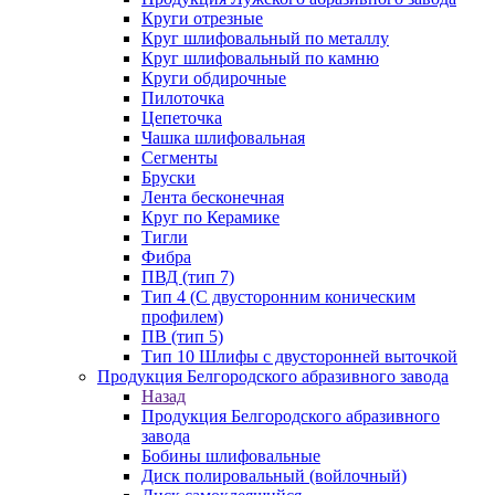
Круги отрезные
Круг шлифовальный по металлу
Круг шлифовальный по камню
Круги обдирочные
Пилоточка
Цепеточка
Чашка шлифовальная
Сегменты
Бруски
Лента бесконечная
Круг по Керамике
Тигли
Фибра
ПВД (тип 7)
Тип 4 (С двусторонним коническим
профилем)
ПВ (тип 5)
Тип 10 Шлифы с двусторонней выточкой
Продукция Белгородского абразивного завода
Назад
Продукция Белгородского абразивного
завода
Бобины шлифовальные
Диск полировальный (войлочный)