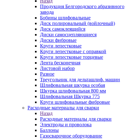
Назад
Продукция Белгородского абразивного
завода
Бобины шлифовальные
Диск полировальный (войлочный)
Диск самоклеящийся
Диски самосцепляющиеся
Диски фибровые
Круги лепестковые
Круги лепестковые с оправкой
Круги лепестковые торцевые
Лента бесконечная
Листовой набор
Разное
Треугольник для дельташлиф. машин
Шлифовальная шкурка особая
Шкурка шлифовальная 800 мм
Шлифовальная Шкурка 775
Круги шлифовальные фибровые
Расходные материалы для сварки
Назад
Расходные материалы для сварки
Электроды и проволока
Баллоны
Газосварочное оборудование