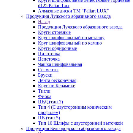
Круги шлифовальные лепестковые торцевые
d125 Paliart Lux
Алмазные диски ТМ "Paliart LUX"
Продукция Лужского абразивного завода
Назад
Продукция Лужского абразивного завода
Круги отрезные
Круг шлифовальный по металлу
Круг шлифовальный по камню
Круги обдирочные
Пилоточка
Цепеточка
Чашка шлифовальная
Сегменты
Бруски
Лента бесконечная
Круг по Керамике
Тигли
Фибра
ПВД (тип 7)
Тип 4 (С двусторонним коническим
профилем)
ПВ (тип 5)
Тип 10 Шлифы с двусторонней выточкой
Продукция Белгородского абразивного завода