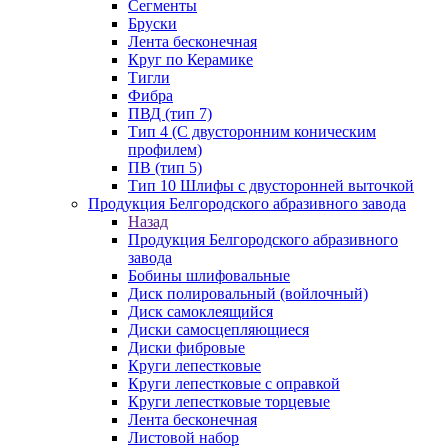
Сегменты
Бруски
Лента бесконечная
Круг по Керамике
Тигли
Фибра
ПВД (тип 7)
Тип 4 (С двусторонним коническим
профилем)
ПВ (тип 5)
Тип 10 Шлифы с двусторонней выточкой
Продукция Белгородского абразивного завода
Назад
Продукция Белгородского абразивного
завода
Бобины шлифовальные
Диск полировальный (войлочный)
Диск самоклеящийся
Диски самосцепляющиеся
Диски фибровые
Круги лепестковые
Круги лепестковые с оправкой
Круги лепестковые торцевые
Лента бесконечная
Листовой набор