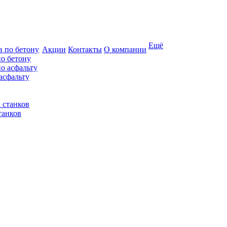
Ещё
Акции
Контакты
О компании
по бетону
асфальту
танков