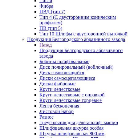
Тигли
Фибра
ПВД (тип 7)
Тип 4 (С двусторонним коническим
профилем)
ПВ (тип 5)
Тип 10 Шлифы с двусторонней выточкой
Продукция Белгородского абразивного завода
Назад
Продукция Белгородского абразивного
завода
Бобины шлифовальные
Диск полировальный (войлочный)
Диск самоклеящийся
Диски самосцепляющиеся
Диски фибровые
Круги лепестковые
Круги лепестковые с оправкой
Круги лепестковые торцевые
Лента бесконечная
Листовой набор
Разное
Треугольник для дельташлиф. машин
Шлифовальная шкурка особая
Шкурка шлифовальная 800 мм