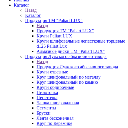
Каталог
Назад
Каталог
Продукция ТМ "Paliart LUX"
Назад
Продукция ТМ "Paliart LUX"
Круги Paliart LUX
Круги шлифовальные лепестковые торцевые
d125 Paliart Lux
Алмазные диски ТМ "Paliart LUX"
Продукция Лужского абразивного завода
Назад
Продукция Лужского абразивного завода
Круги отрезные
Круг шлифовальный по металлу
Круг шлифовальный по камню
Круги обдирочные
Пилоточка
Цепеточка
Чашка шлифовальная
Сегменты
Бруски
Лента бесконечная
Круг по Керамике