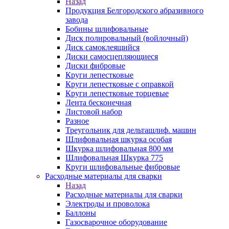
Назад
Продукция Белгородского абразивного
завода
Бобины шлифовальные
Диск полировальный (войлочный)
Диск самоклеящийся
Диски самосцепляющиеся
Диски фибровые
Круги лепестковые
Круги лепестковые с оправкой
Круги лепестковые торцевые
Лента бесконечная
Листовой набор
Разное
Треугольник для дельташлиф. машин
Шлифовальная шкурка особая
Шкурка шлифовальная 800 мм
Шлифовальная Шкурка 775
Круги шлифовальные фибровые
Расходные материалы для сварки
Назад
Расходные материалы для сварки
Электроды и проволока
Баллоны
Газосварочное оборудование