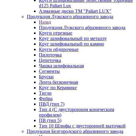
Круги шлифовальные лепестковые торцевые
d125 Paliart Lux
Алмазные диски ТМ "Paliart LUX"
Продукция Лужского абразивного завода
Назад
Продукция Лужского абразивного завода
Круги отрезные
Круг шлифовальный по металлу
Круг шлифовальный по камню
Круги обдирочные
Пилоточка
Цепеточка
Чашка шлифовальная
Сегменты
Бруски
Лента бесконечная
Круг по Керамике
Тигли
Фибра
ПВД (тип 7)
Тип 4 (С двусторонним коническим
профилем)
ПВ (тип 5)
Тип 10 Шлифы с двусторонней выточкой
Продукция Белгородского абразивного завода