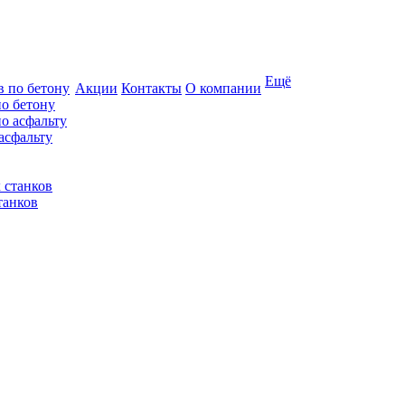
Ещё
Акции
Контакты
О компании
по бетону
асфальту
танков