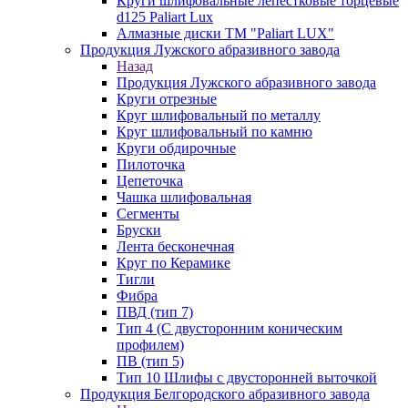
Круги шлифовальные лепестковые торцевые
d125 Paliart Lux
Алмазные диски ТМ "Paliart LUX"
Продукция Лужского абразивного завода
Назад
Продукция Лужского абразивного завода
Круги отрезные
Круг шлифовальный по металлу
Круг шлифовальный по камню
Круги обдирочные
Пилоточка
Цепеточка
Чашка шлифовальная
Сегменты
Бруски
Лента бесконечная
Круг по Керамике
Тигли
Фибра
ПВД (тип 7)
Тип 4 (С двусторонним коническим
профилем)
ПВ (тип 5)
Тип 10 Шлифы с двусторонней выточкой
Продукция Белгородского абразивного завода