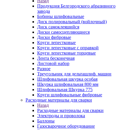
Назад
Продукция Белгородского абразивного
завода
Бобины шлифовальные
Диск полировальный (войлочный)
Диск самоклеящийся
Диски самосцепляющиеся
Диски фибровые
Круги лепестковые
Круги лепестковые с оправкой
Круги лепестковые торцевые
Лента бесконечная
Листовой набор
Разное
Треугольник для дельташлиф. машин
Шлифовальная шкурка особая
Шкурка шлифовальная 800 мм
Шлифовальная Шкурка 775
Круги шлифовальные фибровые
Расходные материалы для сварки
Назад
Расходные материалы для сварки
Электроды и проволока
Баллоны
Газосварочное оборудование