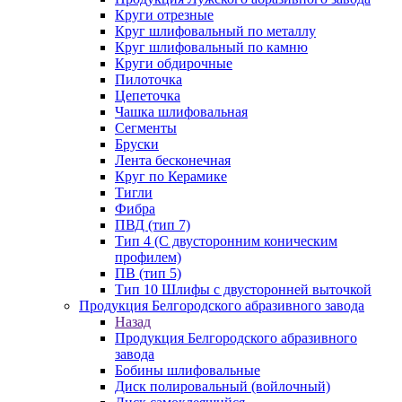
Круги отрезные
Круг шлифовальный по металлу
Круг шлифовальный по камню
Круги обдирочные
Пилоточка
Цепеточка
Чашка шлифовальная
Сегменты
Бруски
Лента бесконечная
Круг по Керамике
Тигли
Фибра
ПВД (тип 7)
Тип 4 (С двусторонним коническим
профилем)
ПВ (тип 5)
Тип 10 Шлифы с двусторонней выточкой
Продукция Белгородского абразивного завода
Назад
Продукция Белгородского абразивного
завода
Бобины шлифовальные
Диск полировальный (войлочный)