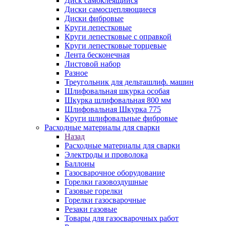
Диск самоклеящийся
Диски самосцепляющиеся
Диски фибровые
Круги лепестковые
Круги лепестковые с оправкой
Круги лепестковые торцевые
Лента бесконечная
Листовой набор
Разное
Треугольник для дельташлиф. машин
Шлифовальная шкурка особая
Шкурка шлифовальная 800 мм
Шлифовальная Шкурка 775
Круги шлифовальные фибровые
Расходные материалы для сварки
Назад
Расходные материалы для сварки
Электроды и проволока
Баллоны
Газосварочное оборудование
Горелки газовоздушные
Газовые горелки
Горелки газосварочные
Резаки газовые
Товары для газосварочных работ