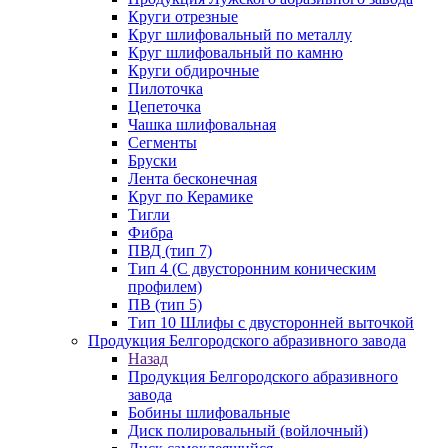
Круги отрезные
Круг шлифовальный по металлу
Круг шлифовальный по камню
Круги обдирочные
Пилоточка
Цепеточка
Чашка шлифовальная
Сегменты
Бруски
Лента бесконечная
Круг по Керамике
Тигли
Фибра
ПВД (тип 7)
Тип 4 (С двусторонним коническим
профилем)
ПВ (тип 5)
Тип 10 Шлифы с двусторонней выточкой
Продукция Белгородского абразивного завода
Назад
Продукция Белгородского абразивного
завода
Бобины шлифовальные
Диск полировальный (войлочный)