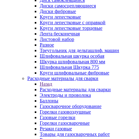
Диск самоклеящийся
Диски самосцепляющиеся
Диски фибровые
Круги лепестковые
Круги лепестковые с оправкой
Круги лепестковые торцевые
Лента бесконечная
Листовой набор
Разное
Треугольник для дельташлиф. машин
Шлифовальная шкурка особая
Шкурка шлифовальная 800 мм
Шлифовальная Шкурка 775
Круги шлифовальные фибровые
Расходные материалы для сварки
Назад
Расходные материалы для сварки
Электроды и проволока
Баллоны
Газосварочное оборудование
Горелки газовоздушные
Газовые горелки
Горелки газосварочные
Резаки газовые
Товары для газосварочных работ