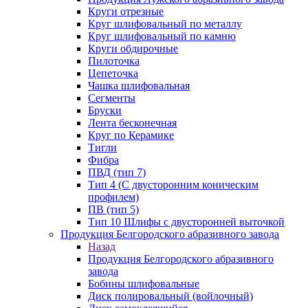
Круги отрезные
Круг шлифовальный по металлу
Круг шлифовальный по камню
Круги обдирочные
Пилоточка
Цепеточка
Чашка шлифовальная
Сегменты
Бруски
Лента бесконечная
Круг по Керамике
Тигли
Фибра
ПВД (тип 7)
Тип 4 (С двусторонним коническим
профилем)
ПВ (тип 5)
Тип 10 Шлифы с двусторонней выточкой
Продукция Белгородского абразивного завода
Назад
Продукция Белгородского абразивного
завода
Бобины шлифовальные
Диск полировальный (войлочный)