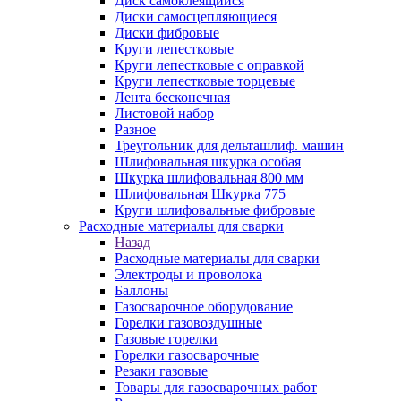
Диск самоклеящийся
Диски самосцепляющиеся
Диски фибровые
Круги лепестковые
Круги лепестковые с оправкой
Круги лепестковые торцевые
Лента бесконечная
Листовой набор
Разное
Треугольник для дельташлиф. машин
Шлифовальная шкурка особая
Шкурка шлифовальная 800 мм
Шлифовальная Шкурка 775
Круги шлифовальные фибровые
Расходные материалы для сварки
Назад
Расходные материалы для сварки
Электроды и проволока
Баллоны
Газосварочное оборудование
Горелки газовоздушные
Газовые горелки
Горелки газосварочные
Резаки газовые
Товары для газосварочных работ