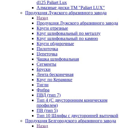
d125 Paliart Lux
Алмазные диски ТМ "Paliart LUX"
Продукция Лужского абразивного завода
Назад
Продукция Лужского абразивного завода
Круги отрезные
Круг шлифовальный по металлу
Круг шлифовальный по камню
Круги обдирочные
Пилоточка
Цепеточка
Чашка шлифовальная
Сегменты
Бруски
Лента бесконечная
Круг по Керамике
Тигли
Фибра
ПВД (тип 7)
Тип 4 (С двусторонним коническим
профилем)
ПВ (тип 5)
Тип 10 Шлифы с двусторонней выточкой
Продукция Белгородского абразивного завода
Назад