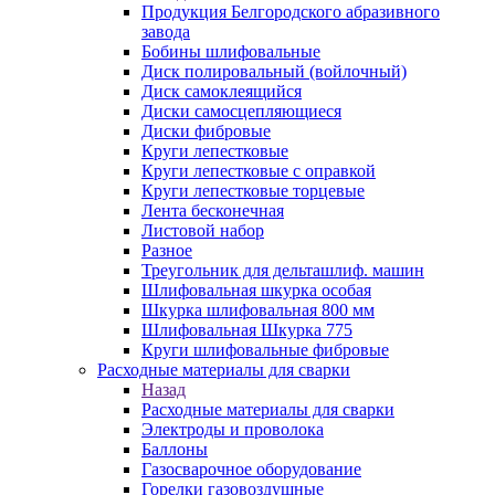
Продукция Белгородского абразивного
завода
Бобины шлифовальные
Диск полировальный (войлочный)
Диск самоклеящийся
Диски самосцепляющиеся
Диски фибровые
Круги лепестковые
Круги лепестковые с оправкой
Круги лепестковые торцевые
Лента бесконечная
Листовой набор
Разное
Треугольник для дельташлиф. машин
Шлифовальная шкурка особая
Шкурка шлифовальная 800 мм
Шлифовальная Шкурка 775
Круги шлифовальные фибровые
Расходные материалы для сварки
Назад
Расходные материалы для сварки
Электроды и проволока
Баллоны
Газосварочное оборудование
Горелки газовоздушные