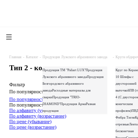
Главная
-
Каталог
-
Продукция Лужского абразивного завода
-
Круги обдиро
Тип 2 - кольцевые
Продукция ТМ "Paliart LUX"
Продукция
Круг по Керам
Лужского абразивного завода
Продукция
10 Шлифы с
Белгородского абразивного
двусторонней
Фильтр
завода
Расходные материалы для
выточкой
ПВ (т
По популярности (возрастание)
0
0
0
сварки
Продукция "TRIO-
4 (С двусторо
По популярности (убывание)
DIAMOND"
Продукция Арма
Разная
коническим
По популярности (возрастание)
По алфавиту (убывание)
продукция
профилем)
ПВД
По алфавиту (возрастание)
Фибра
Тигли
К
По цене (убывание)
отрезные
Лента
По цене (возрастание)
бесконечная
Бруски
Сегмен