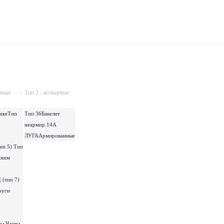
чные
-
Тип 2 - кольцевые
ике
Тип
Тип 36
Бакелит
неармир.14А
ЛУГА
Армированные
ип 5)
Тип
нним
 (тип 7)
руги
ты
Чашка