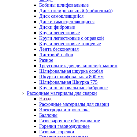
Бобины шлифовальные
Диск полировальный (войлочный)
Диск самоклеящийся
Диски самосцепляющиеся
Диски фибровые
Круги лепестковые
Круги лепестковые с оправкой
Круги лепестковые торцевые
Лента бесконечная
Листовой набор
Разное
Треугольник для дельташлиф. машин
Шлифовальная шкурка особая
Шкурка шлифовальная 800 мм
Шлифовальная Шкурка 775
Круги шлифовальные фибровые
Расходные материалы для сварки
Назад
Расходные материалы для сварки
Электроды и проволока
Баллоны
Газосварочное оборудование
Горелки газовоздушные
Газовые горелки