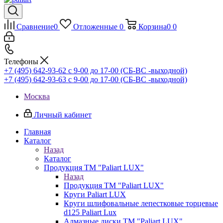
Сравнение
0
Отложенные
0
Корзина
0
0
Телефоны
+7 (495) 642-93-62
c 9-00 до 17-00 (СБ-ВС -выходной)
+7 (495) 642-93-63
c 9-00 до 17-00 (СБ-ВС -выходной)
Москва
Личный кабинет
Главная
Каталог
Назад
Каталог
Продукция ТМ "Paliart LUX"
Назад
Продукция ТМ "Paliart LUX"
Круги Paliart LUX
Круги шлифовальные лепестковые торцевые
d125 Paliart Lux
Алмазные диски ТМ "Paliart LUX"