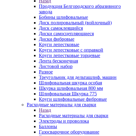
Назад
Продукция Белгородского абразивного
завода
Бобины шлифовальные
Диск полировальный (войлочный)
Диск самоклеящийся
Диски самосцепляющиеся
Диски фибровые
Круги лепестковые
Круги лепестковые с оправкой
Круги лепестковые торцевые
Лента бесконечная
Листовой набор
Разное
Треугольник для дельташлиф. машин
Шлифовальная шкурка особая
Шкурка шлифовальная 800 мм
Шлифовальная Шкурка 775
Круги шлифовальные фибровые
Расходные материалы для сварки
Назад
Расходные материалы для сварки
Электроды и проволока
Баллоны
Газосварочное оборудование