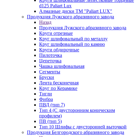
Круги шлифовальные лепестковые торцевые
d125 Paliart Lux
Алмазные диски ТМ "Paliart LUX"
Продукция Лужского абразивного завода
Назад
Продукция Лужского абразивного завода
Круги отрезные
Круг шлифовальный по металлу
Круг шлифовальный по камню
Круги обдирочные
Пилоточка
Цепеточка
Чашка шлифовальная
Сегменты
Бруски
Лента бесконечная
Круг по Керамике
Тигли
Фибра
ПВД (тип 7)
Тип 4 (С двусторонним коническим
профилем)
ПВ (тип 5)
Тип 10 Шлифы с двусторонней выточкой
Продукция Белгородского абразивного завода