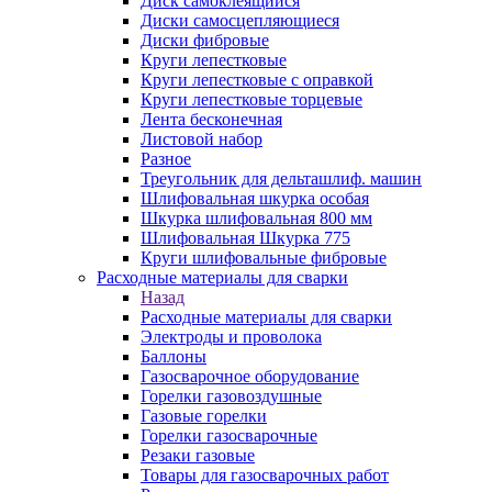
Диск самоклеящийся
Диски самосцепляющиеся
Диски фибровые
Круги лепестковые
Круги лепестковые с оправкой
Круги лепестковые торцевые
Лента бесконечная
Листовой набор
Разное
Треугольник для дельташлиф. машин
Шлифовальная шкурка особая
Шкурка шлифовальная 800 мм
Шлифовальная Шкурка 775
Круги шлифовальные фибровые
Расходные материалы для сварки
Назад
Расходные материалы для сварки
Электроды и проволока
Баллоны
Газосварочное оборудование
Горелки газовоздушные
Газовые горелки
Горелки газосварочные
Резаки газовые
Товары для газосварочных работ