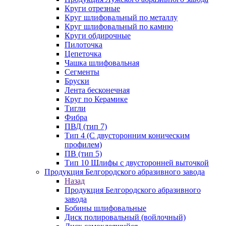
Круги отрезные
Круг шлифовальный по металлу
Круг шлифовальный по камню
Круги обдирочные
Пилоточка
Цепеточка
Чашка шлифовальная
Сегменты
Бруски
Лента бесконечная
Круг по Керамике
Тигли
Фибра
ПВД (тип 7)
Тип 4 (С двусторонним коническим
профилем)
ПВ (тип 5)
Тип 10 Шлифы с двусторонней выточкой
Продукция Белгородского абразивного завода
Назад
Продукция Белгородского абразивного
завода
Бобины шлифовальные
Диск полировальный (войлочный)