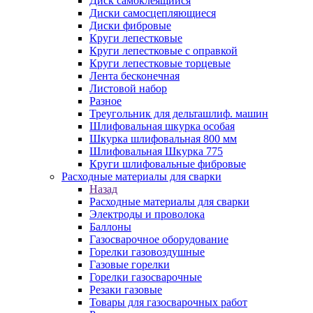
Диск самоклеящийся
Диски самосцепляющиеся
Диски фибровые
Круги лепестковые
Круги лепестковые с оправкой
Круги лепестковые торцевые
Лента бесконечная
Листовой набор
Разное
Треугольник для дельташлиф. машин
Шлифовальная шкурка особая
Шкурка шлифовальная 800 мм
Шлифовальная Шкурка 775
Круги шлифовальные фибровые
Расходные материалы для сварки
Назад
Расходные материалы для сварки
Электроды и проволока
Баллоны
Газосварочное оборудование
Горелки газовоздушные
Газовые горелки
Горелки газосварочные
Резаки газовые
Товары для газосварочных работ