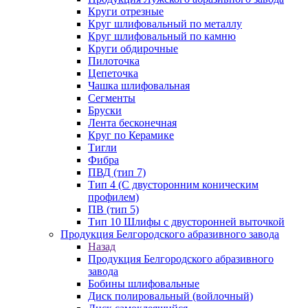
Круги отрезные
Круг шлифовальный по металлу
Круг шлифовальный по камню
Круги обдирочные
Пилоточка
Цепеточка
Чашка шлифовальная
Сегменты
Бруски
Лента бесконечная
Круг по Керамике
Тигли
Фибра
ПВД (тип 7)
Тип 4 (С двусторонним коническим
профилем)
ПВ (тип 5)
Тип 10 Шлифы с двусторонней выточкой
Продукция Белгородского абразивного завода
Назад
Продукция Белгородского абразивного
завода
Бобины шлифовальные
Диск полировальный (войлочный)