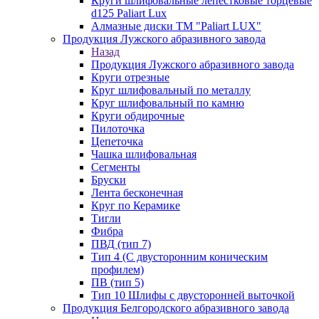
Круги шлифовальные лепестковые торцевые
d125 Paliart Lux
Алмазные диски ТМ "Paliart LUX"
Продукция Лужского абразивного завода
Назад
Продукция Лужского абразивного завода
Круги отрезные
Круг шлифовальный по металлу
Круг шлифовальный по камню
Круги обдирочные
Пилоточка
Цепеточка
Чашка шлифовальная
Сегменты
Бруски
Лента бесконечная
Круг по Керамике
Тигли
Фибра
ПВД (тип 7)
Тип 4 (С двусторонним коническим
профилем)
ПВ (тип 5)
Тип 10 Шлифы с двусторонней выточкой
Продукция Белгородского абразивного завода