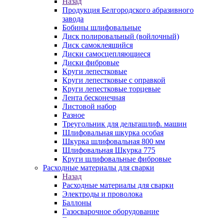
Назад
Продукция Белгородского абразивного
завода
Бобины шлифовальные
Диск полировальный (войлочный)
Диск самоклеящийся
Диски самосцепляющиеся
Диски фибровые
Круги лепестковые
Круги лепестковые с оправкой
Круги лепестковые торцевые
Лента бесконечная
Листовой набор
Разное
Треугольник для дельташлиф. машин
Шлифовальная шкурка особая
Шкурка шлифовальная 800 мм
Шлифовальная Шкурка 775
Круги шлифовальные фибровые
Расходные материалы для сварки
Назад
Расходные материалы для сварки
Электроды и проволока
Баллоны
Газосварочное оборудование