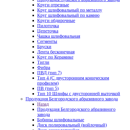
Круги отрезные
Круг шлифовальный по металлу
Круг шлифовальный по камню
Круги обдирочные
Пилоточка
Цепеточка
Чашка шлифовальная
Сегменты
Бруски
Лента бесконечная
Круг по Керамике
Тигли
Фибра
ПВД (тип 7)
Тип 4 (С двусторонним коническим
профилем)
ПВ (тип 5)
Тип 10 Шлифы с двусторонней выточкой
Продукция Белгородского абразивного завода
Назад
Продукция Белгородского абразивного
завода
Бобины шлифовальные
Диск полировальный (войлочный)