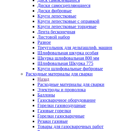
Диск самоклеящийся
Диски самосцепляющиеся
Диски фибровые
Круги лепестковые
Круги лепестковые с оправкой
Круги лепестковые торцевые
Лента бесконечная
Листовой набор
Разное
Треугольник для дельташлиф. машин
Шлифовальная шкурка особая
Шкурка шлифовальная 800 мм
Шлифовальная Шкурка 775
Круги шлифовальные фибровые
Расходные материалы для сварки
Назад
Расходные материалы для сварки
Электроды и проволока
Баллоны
Газосварочное оборудование
Горелки газовоздушные
Газовые горелки
Горелки газосварочные
Резаки газовые
Товары для газосварочных работ