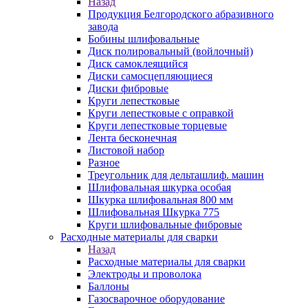
Назад
Продукция Белгородского абразивного
завода
Бобины шлифовальные
Диск полировальный (войлочный)
Диск самоклеящийся
Диски самосцепляющиеся
Диски фибровые
Круги лепестковые
Круги лепестковые с оправкой
Круги лепестковые торцевые
Лента бесконечная
Листовой набор
Разное
Треугольник для дельташлиф. машин
Шлифовальная шкурка особая
Шкурка шлифовальная 800 мм
Шлифовальная Шкурка 775
Круги шлифовальные фибровые
Расходные материалы для сварки
Назад
Расходные материалы для сварки
Электроды и проволока
Баллоны
Газосварочное оборудование