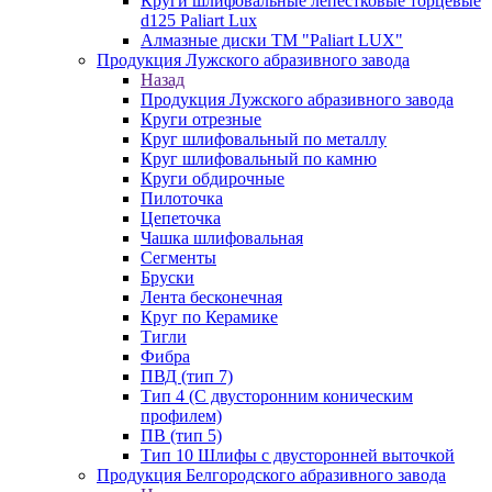
Круги шлифовальные лепестковые торцевые
d125 Paliart Lux
Алмазные диски ТМ "Paliart LUX"
Продукция Лужского абразивного завода
Назад
Продукция Лужского абразивного завода
Круги отрезные
Круг шлифовальный по металлу
Круг шлифовальный по камню
Круги обдирочные
Пилоточка
Цепеточка
Чашка шлифовальная
Сегменты
Бруски
Лента бесконечная
Круг по Керамике
Тигли
Фибра
ПВД (тип 7)
Тип 4 (С двусторонним коническим
профилем)
ПВ (тип 5)
Тип 10 Шлифы с двусторонней выточкой
Продукция Белгородского абразивного завода