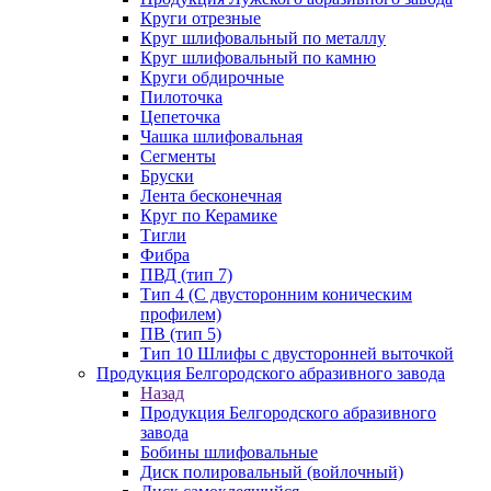
Круги отрезные
Круг шлифовальный по металлу
Круг шлифовальный по камню
Круги обдирочные
Пилоточка
Цепеточка
Чашка шлифовальная
Сегменты
Бруски
Лента бесконечная
Круг по Керамике
Тигли
Фибра
ПВД (тип 7)
Тип 4 (С двусторонним коническим
профилем)
ПВ (тип 5)
Тип 10 Шлифы с двусторонней выточкой
Продукция Белгородского абразивного завода
Назад
Продукция Белгородского абразивного
завода
Бобины шлифовальные
Диск полировальный (войлочный)