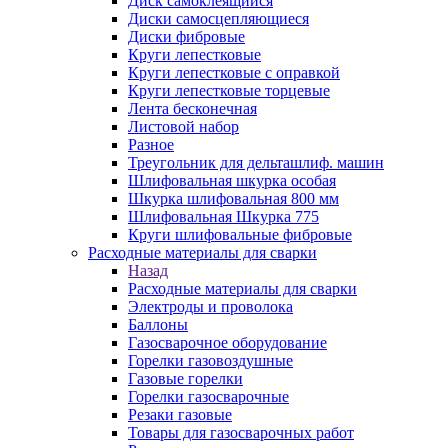
Диск самоклеящийся
Диски самосцепляющиеся
Диски фибровые
Круги лепестковые
Круги лепестковые с оправкой
Круги лепестковые торцевые
Лента бесконечная
Листовой набор
Разное
Треугольник для дельташлиф. машин
Шлифовальная шкурка особая
Шкурка шлифовальная 800 мм
Шлифовальная Шкурка 775
Круги шлифовальные фибровые
Расходные материалы для сварки
Назад
Расходные материалы для сварки
Электроды и проволока
Баллоны
Газосварочное оборудование
Горелки газовоздушные
Газовые горелки
Горелки газосварочные
Резаки газовые
Товары для газосварочных работ