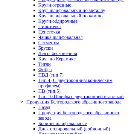
Круги отрезные
Круг шлифовальный по металлу
Круг шлифовальный по камню
Круги обдирочные
Пилоточка
Цепеточка
Чашка шлифовальная
Сегменты
Бруски
Лента бесконечная
Круг по Керамике
Тигли
Фибра
ПВД (тип 7)
Тип 4 (С двусторонним коническим
профилем)
ПВ (тип 5)
Тип 10 Шлифы с двусторонней выточкой
Продукция Белгородского абразивного завода
Назад
Продукция Белгородского абразивного
завода
Бобины шлифовальные
Диск полировальный (войлочный)