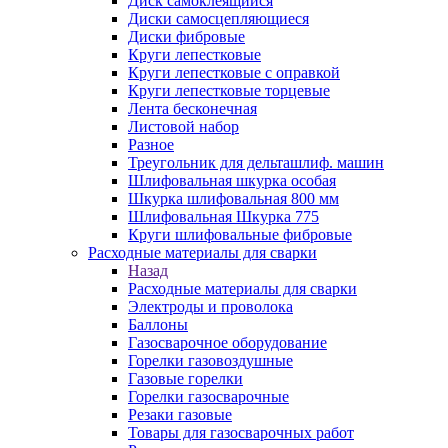
Диск самоклеящийся
Диски самосцепляющиеся
Диски фибровые
Круги лепестковые
Круги лепестковые с оправкой
Круги лепестковые торцевые
Лента бесконечная
Листовой набор
Разное
Треугольник для дельташлиф. машин
Шлифовальная шкурка особая
Шкурка шлифовальная 800 мм
Шлифовальная Шкурка 775
Круги шлифовальные фибровые
Расходные материалы для сварки
Назад
Расходные материалы для сварки
Электроды и проволока
Баллоны
Газосварочное оборудование
Горелки газовоздушные
Газовые горелки
Горелки газосварочные
Резаки газовые
Товары для газосварочных работ