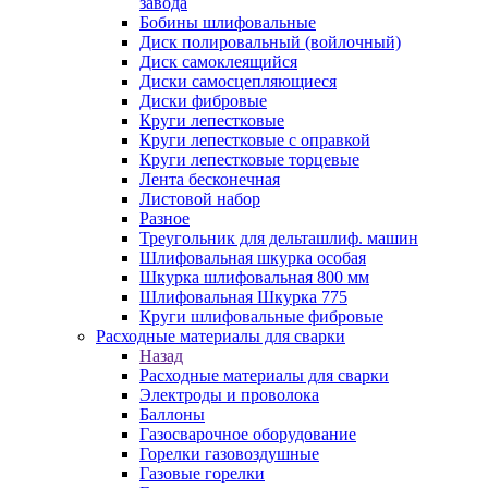
завода
Бобины шлифовальные
Диск полировальный (войлочный)
Диск самоклеящийся
Диски самосцепляющиеся
Диски фибровые
Круги лепестковые
Круги лепестковые с оправкой
Круги лепестковые торцевые
Лента бесконечная
Листовой набор
Разное
Треугольник для дельташлиф. машин
Шлифовальная шкурка особая
Шкурка шлифовальная 800 мм
Шлифовальная Шкурка 775
Круги шлифовальные фибровые
Расходные материалы для сварки
Назад
Расходные материалы для сварки
Электроды и проволока
Баллоны
Газосварочное оборудование
Горелки газовоздушные
Газовые горелки