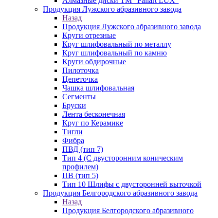
Алмазные диски ТМ "Paliart LUX"
Продукция Лужского абразивного завода
Назад
Продукция Лужского абразивного завода
Круги отрезные
Круг шлифовальный по металлу
Круг шлифовальный по камню
Круги обдирочные
Пилоточка
Цепеточка
Чашка шлифовальная
Сегменты
Бруски
Лента бесконечная
Круг по Керамике
Тигли
Фибра
ПВД (тип 7)
Тип 4 (С двусторонним коническим
профилем)
ПВ (тип 5)
Тип 10 Шлифы с двусторонней выточкой
Продукция Белгородского абразивного завода
Назад
Продукция Белгородского абразивного