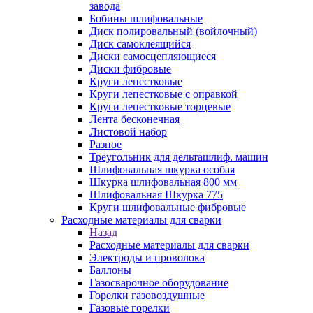
завода
Бобины шлифовальные
Диск полировальный (войлочный)
Диск самоклеящийся
Диски самосцепляющиеся
Диски фибровые
Круги лепестковые
Круги лепестковые с оправкой
Круги лепестковые торцевые
Лента бесконечная
Листовой набор
Разное
Треугольник для дельташлиф. машин
Шлифовальная шкурка особая
Шкурка шлифовальная 800 мм
Шлифовальная Шкурка 775
Круги шлифовальные фибровые
Расходные материалы для сварки
Назад
Расходные материалы для сварки
Электроды и проволока
Баллоны
Газосварочное оборудование
Горелки газовоздушные
Газовые горелки