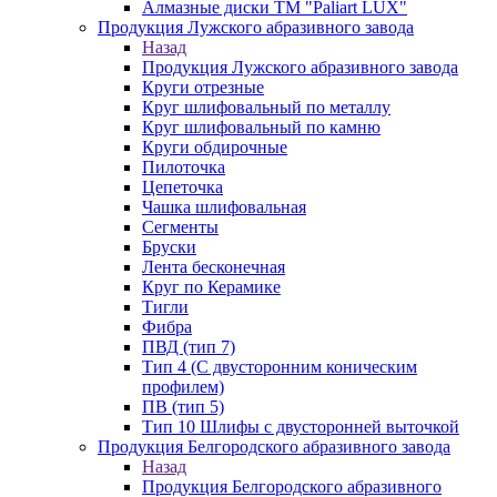
Алмазные диски ТМ "Paliart LUX"
Продукция Лужского абразивного завода
Назад
Продукция Лужского абразивного завода
Круги отрезные
Круг шлифовальный по металлу
Круг шлифовальный по камню
Круги обдирочные
Пилоточка
Цепеточка
Чашка шлифовальная
Сегменты
Бруски
Лента бесконечная
Круг по Керамике
Тигли
Фибра
ПВД (тип 7)
Тип 4 (С двусторонним коническим
профилем)
ПВ (тип 5)
Тип 10 Шлифы с двусторонней выточкой
Продукция Белгородского абразивного завода
Назад
Продукция Белгородского абразивного