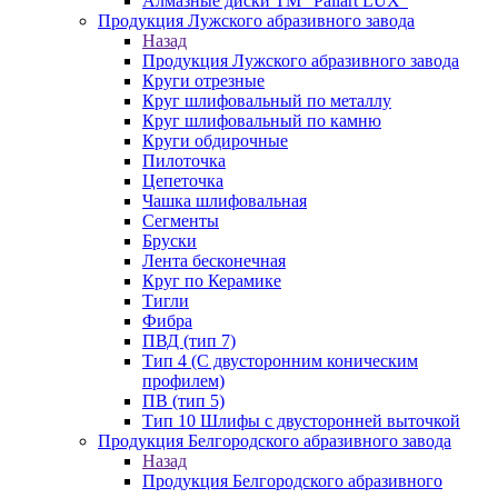
Алмазные диски ТМ "Paliart LUX"
Продукция Лужского абразивного завода
Назад
Продукция Лужского абразивного завода
Круги отрезные
Круг шлифовальный по металлу
Круг шлифовальный по камню
Круги обдирочные
Пилоточка
Цепеточка
Чашка шлифовальная
Сегменты
Бруски
Лента бесконечная
Круг по Керамике
Тигли
Фибра
ПВД (тип 7)
Тип 4 (С двусторонним коническим
профилем)
ПВ (тип 5)
Тип 10 Шлифы с двусторонней выточкой
Продукция Белгородского абразивного завода
Назад
Продукция Белгородского абразивного