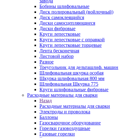
завода
Бобины шлифовальные
Диск полировальный (войлочный)
Диск самоклеящийся
Диски самосцепляющиеся
Диски фибровые
Круги лепестковые
Круги лепестковые с оправкой
Круги лепестковые торцевые
Лента бесконечная
Листовой набор
Разное
Треугольник для дельташлиф. машин
Шлифовальная шкурка особая
Шкурка шлифовальная 800 мм
Шлифовальная Шкурка 775
Круги шлифовальные фибровые
Расходные материалы для сварки
Назад
Расходные материалы для сварки
Электроды и проволока
Баллоны
Газосварочное оборудование
Горелки газовоздушные
Газовые горелки