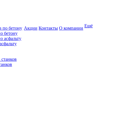
Ещё
Акции
Контакты
О компании
по бетону
асфальту
танков