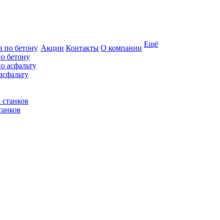
Ещё
Акции
Контакты
О компании
по бетону
асфальту
танков