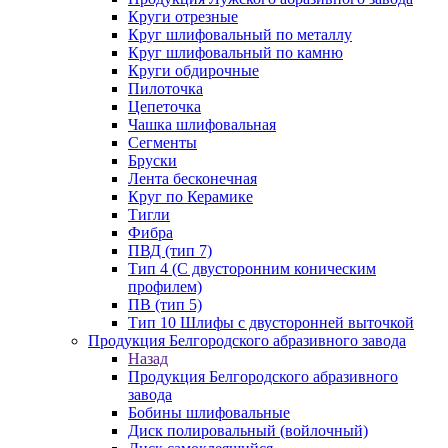
Круги отрезные
Круг шлифовальный по металлу
Круг шлифовальный по камню
Круги обдирочные
Пилоточка
Цепеточка
Чашка шлифовальная
Сегменты
Бруски
Лента бесконечная
Круг по Керамике
Тигли
Фибра
ПВД (тип 7)
Тип 4 (С двусторонним коническим
профилем)
ПВ (тип 5)
Тип 10 Шлифы с двусторонней выточкой
Продукция Белгородского абразивного завода
Назад
Продукция Белгородского абразивного
завода
Бобины шлифовальные
Диск полировальный (войлочный)