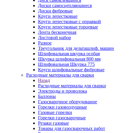
Диск самоклеящийся
Диски самосцепляющиеся
Диски фибровые
Круги лепестковые
Круги лепестковые с оправкой
Круги лепестковые торцевые
Лента бесконечная
Листовой набор
Разное
Треугольник для дельташлиф. машин
Шлифовальная шкурка особая
Шкурка шлифовальная 800 мм
Шлифовальная Шкурка 775
Круги шлифовальные фибровые
Расходные материалы для сварки
Назад
Расходные материалы для сварки
Электроды и проволока
Баллоны
Газосварочное оборудование
Горелки газовоздушные
Газовые горелки
Горелки газосварочные
Резаки газовые
Товары для газосварочных работ