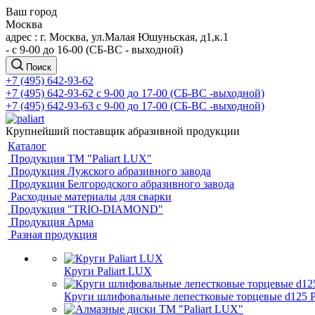
Ваш город
Москва
адрес : г. Москва, ул.Малая Юшуньская, д1,к.1
- c 9-00 до 16-00 (СБ-ВС - выходной)
Поиск
+7 (495) 642-93-62
+7 (495) 642-93-62
c 9-00 до 17-00 (СБ-ВС -выходной)
+7 (495) 642-93-63
c 9-00 до 17-00 (СБ-ВС -выходной)
Крупнейший поставщик абразивной продукции
Каталог
Продукция ТМ "Paliart LUX"
Продукция Лужского абразивного завода
Продукция Белгородского абразивного завода
Расходные материалы для сварки
Продукция "TRIO-DIAMOND"
Продукция Арма
Разная продукция
Круги Paliart LUX
Круги шлифовальные лепестковые торцевые d125 Pa