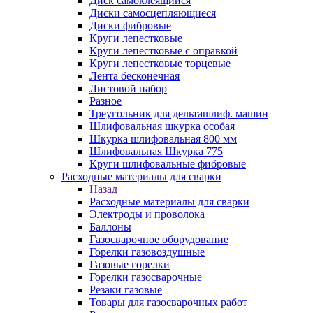
Диск самоклеящийся
Диски самосцепляющиеся
Диски фибровые
Круги лепестковые
Круги лепестковые с оправкой
Круги лепестковые торцевые
Лента бесконечная
Листовой набор
Разное
Треугольник для дельташлиф. машин
Шлифовальная шкурка особая
Шкурка шлифовальная 800 мм
Шлифовальная Шкурка 775
Круги шлифовальные фибровые
Расходные материалы для сварки
Назад
Расходные материалы для сварки
Электроды и проволока
Баллоны
Газосварочное оборудование
Горелки газовоздушные
Газовые горелки
Горелки газосварочные
Резаки газовые
Товары для газосварочных работ