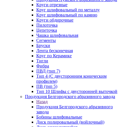
Круги отрезные
Круг шлифовальный по металлу
Круг шлифовальный по камню
Круги обдирочные
Пилоточка
Цепеточка
Чашка шлифовальная
Сегменты
Бруски
Лента бесконечная
Круг по Керамике
Тигли
Фибра
ПВД (тип 7)
Тип 4 (С двусторонним коническим
профилем)
ПВ (тип 5)
Тип 10 Шлифы с двусторонней выточкой
Продукция Белгородского абразивного завода
Назад
Продукция Белгородского абразивного
завода
Бобины шлифовальные
Диск полировальный (войлочный)