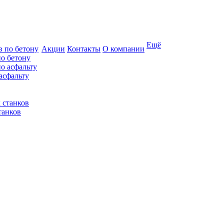
Ещё
Акции
Контакты
О компании
по бетону
асфальту
танков