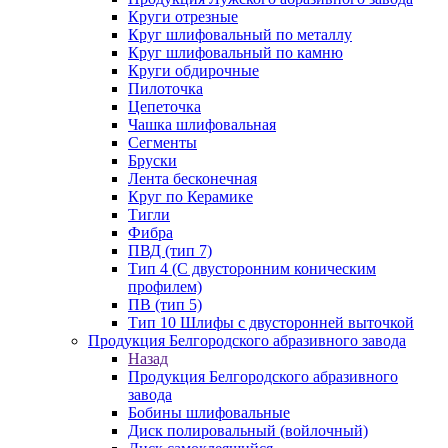
Круги отрезные
Круг шлифовальный по металлу
Круг шлифовальный по камню
Круги обдирочные
Пилоточка
Цепеточка
Чашка шлифовальная
Сегменты
Бруски
Лента бесконечная
Круг по Керамике
Тигли
Фибра
ПВД (тип 7)
Тип 4 (С двусторонним коническим
профилем)
ПВ (тип 5)
Тип 10 Шлифы с двусторонней выточкой
Продукция Белгородского абразивного завода
Назад
Продукция Белгородского абразивного
завода
Бобины шлифовальные
Диск полировальный (войлочный)