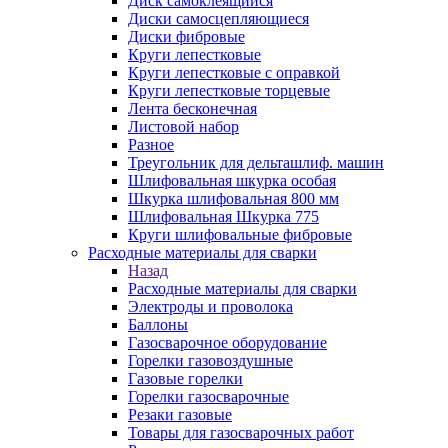
Диск самоклеящийся
Диски самосцепляющиеся
Диски фибровые
Круги лепестковые
Круги лепестковые с оправкой
Круги лепестковые торцевые
Лента бесконечная
Листовой набор
Разное
Треугольник для дельташлиф. машин
Шлифовальная шкурка особая
Шкурка шлифовальная 800 мм
Шлифовальная Шкурка 775
Круги шлифовальные фибровые
Расходные материалы для сварки
Назад
Расходные материалы для сварки
Электроды и проволока
Баллоны
Газосварочное оборудование
Горелки газовоздушные
Газовые горелки
Горелки газосварочные
Резаки газовые
Товары для газосварочных работ