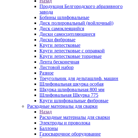
Назад
Продукция Белгородского абразивного
завода
Бобины шлифовальные
Диск полировальный (войлочный)
Диск самоклеящийся
Диски самосцепляющиеся
Диски фибровые
Круги лепестковые
Круги лепестковые с оправкой
Круги лепестковые торцевые
Лента бесконечная
Листовой набор
Разное
Треугольник для дельташлиф. машин
Шлифовальная шкурка особая
Шкурка шлифовальная 800 мм
Шлифовальная Шкурка 775
Круги шлифовальные фибровые
Расходные материалы для сварки
Назад
Расходные материалы для сварки
Электроды и проволока
Баллоны
Газосварочное оборудование