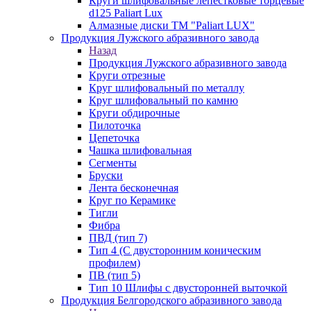
Круги шлифовальные лепестковые торцевые
d125 Paliart Lux
Алмазные диски ТМ "Paliart LUX"
Продукция Лужского абразивного завода
Назад
Продукция Лужского абразивного завода
Круги отрезные
Круг шлифовальный по металлу
Круг шлифовальный по камню
Круги обдирочные
Пилоточка
Цепеточка
Чашка шлифовальная
Сегменты
Бруски
Лента бесконечная
Круг по Керамике
Тигли
Фибра
ПВД (тип 7)
Тип 4 (С двусторонним коническим
профилем)
ПВ (тип 5)
Тип 10 Шлифы с двусторонней выточкой
Продукция Белгородского абразивного завода