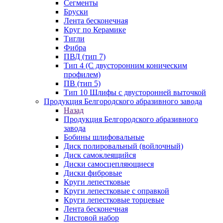
Сегменты
Бруски
Лента бесконечная
Круг по Керамике
Тигли
Фибра
ПВД (тип 7)
Тип 4 (С двусторонним коническим
профилем)
ПВ (тип 5)
Тип 10 Шлифы с двусторонней выточкой
Продукция Белгородского абразивного завода
Назад
Продукция Белгородского абразивного
завода
Бобины шлифовальные
Диск полировальный (войлочный)
Диск самоклеящийся
Диски самосцепляющиеся
Диски фибровые
Круги лепестковые
Круги лепестковые с оправкой
Круги лепестковые торцевые
Лента бесконечная
Листовой набор