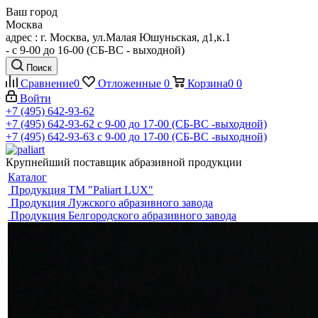
Ваш город
Москва
адрес : г. Москва, ул.Малая Юшуньская, д1,к.1
- c 9-00 до 16-00 (СБ-ВС - выходной)
Поиск
Сравнение
0
Отложенные
0
Корзина
0
0
Войти
+7 (495) 642-93-62
+7 (495) 642-93-62
c 9-00 до 17-00 (СБ-ВС -выходной)
+7 (495) 642-93-63
c 9-00 до 17-00 (СБ-ВС -выходной)
Крупнейший поставщик абразивной продукции
Каталог
Продукция ТМ "Paliart LUX"
Продукция Лужского абразивного завода
Продукция Белгородского абразивного завода