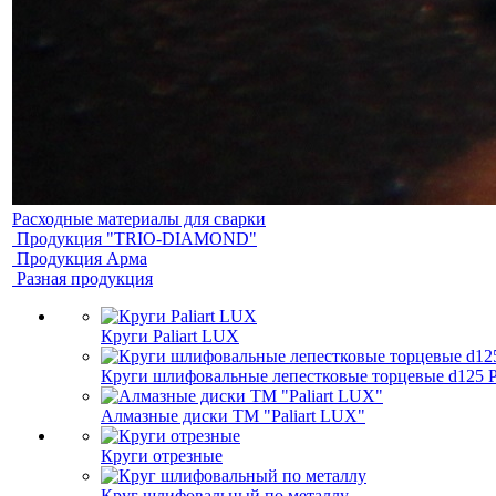
Расходные материалы для сварки
Продукция "TRIO-DIAMOND"
Продукция Арма
Разная продукция
Круги Paliart LUX
Круги шлифовальные лепестковые торцевые d125 Pa
Алмазные диски ТМ "Paliart LUX"
Круги отрезные
Круг шлифовальный по металлу