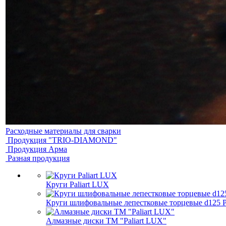
Расходные материалы для сварки
Продукция "TRIO-DIAMOND"
Продукция Арма
Разная продукция
Круги Paliart LUX
Круги шлифовальные лепестковые торцевые d125 Pa
Алмазные диски ТМ "Paliart LUX"