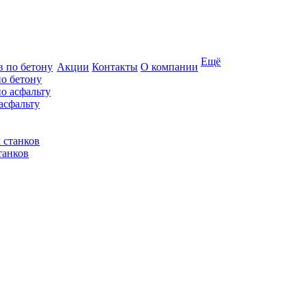
Ещё
Акции
Контакты
О компании
по бетону
асфальту
танков