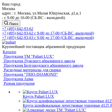
Ваш город
Москва
адрес : г. Москва, ул.Малая Юшуньская, д1,к.1
- c 9-00 до 16-00 (СБ-ВС - выходной)
Поиск
+7 (495) 642-93-62
+7 (495) 642-93-62
c 9-00 до 17-00 (СБ-ВС -выходной)
+7 (495) 642-93-63
c 9-00 до 17-00 (СБ-ВС -выходной)
Крупнейший поставщик абразивной продукции
Каталог
Продукция ТМ "Paliart LUX"
Продукция Лужского абразивного завода
Продукция Белгородского абразивного завода
Расходные материалы для сварки
Продукция "TRIO-DIAMOND"
Продукция Арма
Разная продукция
Круги Paliart LUX
Круги шлифовальные лепестковые торцевые d125 Pa