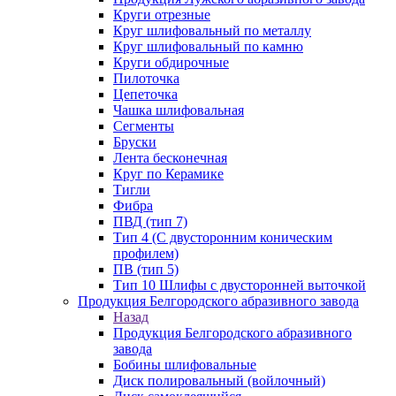
Круги отрезные
Круг шлифовальный по металлу
Круг шлифовальный по камню
Круги обдирочные
Пилоточка
Цепеточка
Чашка шлифовальная
Сегменты
Бруски
Лента бесконечная
Круг по Керамике
Тигли
Фибра
ПВД (тип 7)
Тип 4 (С двусторонним коническим
профилем)
ПВ (тип 5)
Тип 10 Шлифы с двусторонней выточкой
Продукция Белгородского абразивного завода
Назад
Продукция Белгородского абразивного
завода
Бобины шлифовальные
Диск полировальный (войлочный)