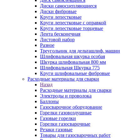
Диск самоклеящийся
Диски самосцепляющиеся
Диски фибровые
Круги лепестковые
Круги лепестковые с оправкой
Круги лепестковые торцевые
Лента бесконечная
Листовой набор
Разное
Треугольник для дельташлиф. машин
Шлифовальная шкурка особая
Шкурка шлифовальная 800 мм
Шлифовальная Шкурка 775
Круги шлифовальные фибровые
Расходные материалы для сварки
Назад
Расходные материалы для сварки
Электроды и проволока
Баллоны
Газосварочное оборудование
Горелки газовоздушные
Газовые горелки
Горелки газосварочные
Резаки газовые
Товары для газосварочных работ