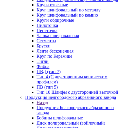
Круги отрезные
Круг шлифовальный по металлу
Круг шлифовальный по камню
Круги обдирочные
Пилоточка
Цепеточка
Чашка шлифовальная
Сегменты
Бруски
Лента бесконечная
Круг по Керамике
Тигли
Фибра
ПВД (тип 7)
Тип 4 (С двусторонним коническим
профилем)
ПВ (тип 5)
Тип 10 Шлифы с двусторонней выточкой
Продукция Белгородского абразивного завода
Назад
Продукция Белгородского абразивного
завода
Бобины шлифовальные
Диск полировальный (войлочный)