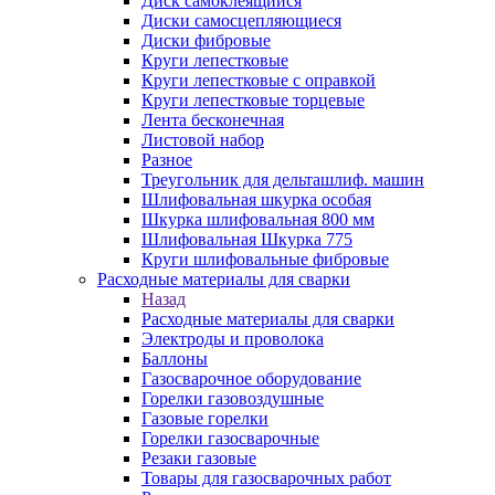
Диск самоклеящийся
Диски самосцепляющиеся
Диски фибровые
Круги лепестковые
Круги лепестковые с оправкой
Круги лепестковые торцевые
Лента бесконечная
Листовой набор
Разное
Треугольник для дельташлиф. машин
Шлифовальная шкурка особая
Шкурка шлифовальная 800 мм
Шлифовальная Шкурка 775
Круги шлифовальные фибровые
Расходные материалы для сварки
Назад
Расходные материалы для сварки
Электроды и проволока
Баллоны
Газосварочное оборудование
Горелки газовоздушные
Газовые горелки
Горелки газосварочные
Резаки газовые
Товары для газосварочных работ