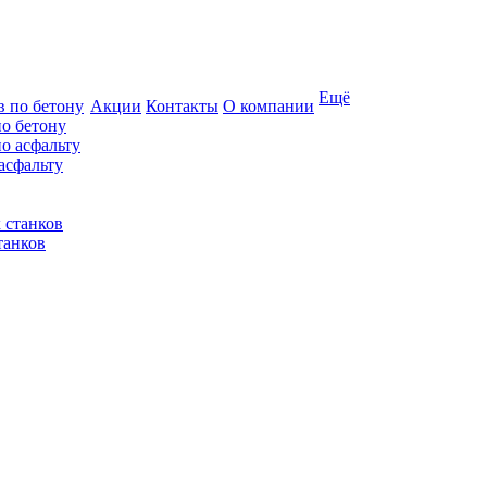
Ещё
Акции
Контакты
О компании
по бетону
асфальту
танков