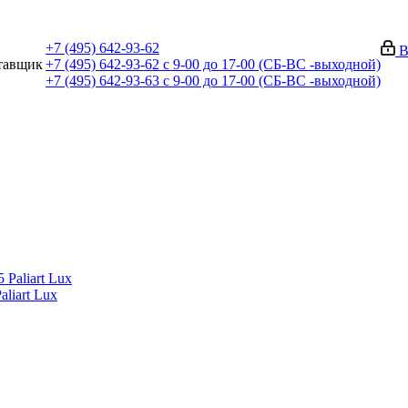
+7 (495) 642-93-62
В
тавщик
+7 (495) 642-93-62
c 9-00 до 17-00 (СБ-ВС -выходной)
+7 (495) 642-93-63
c 9-00 до 17-00 (СБ-ВС -выходной)
liart Lux