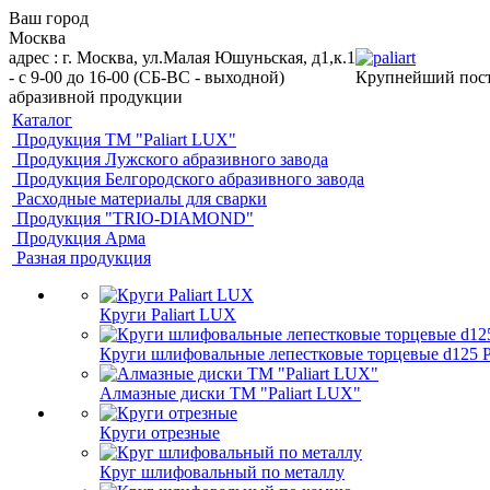
Ваш город
Москва
адрес : г. Москва, ул.Малая Юшуньская, д1,к.1
- c 9-00 до 16-00 (СБ-ВС - выходной)
Крупнейший пос
абразивной продукции
Каталог
Продукция ТМ "Paliart LUX"
Продукция Лужского абразивного завода
Продукция Белгородского абразивного завода
Расходные материалы для сварки
Продукция "TRIO-DIAMOND"
Продукция Арма
Разная продукция
Круги Paliart LUX
Круги шлифовальные лепестковые торцевые d125 Pa
Алмазные диски ТМ "Paliart LUX"
Круги отрезные
Круг шлифовальный по металлу