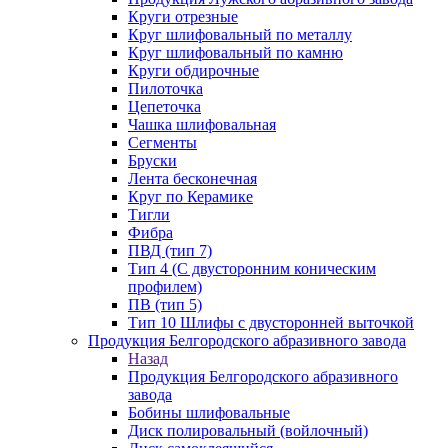
Круги отрезные
Круг шлифовальный по металлу
Круг шлифовальный по камню
Круги обдирочные
Пилоточка
Цепеточка
Чашка шлифовальная
Сегменты
Бруски
Лента бесконечная
Круг по Керамике
Тигли
Фибра
ПВД (тип 7)
Тип 4 (С двусторонним коническим
профилем)
ПВ (тип 5)
Тип 10 Шлифы с двусторонней выточкой
Продукция Белгородского абразивного завода
Назад
Продукция Белгородского абразивного
завода
Бобины шлифовальные
Диск полировальный (войлочный)